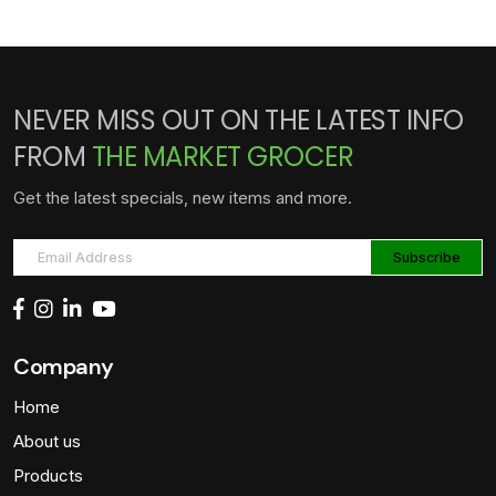
NEVER MISS OUT ON THE LATEST INFO
FROM
THE MARKET GROCER
Get the latest specials, new items and more.
Company
Home
About us
Products