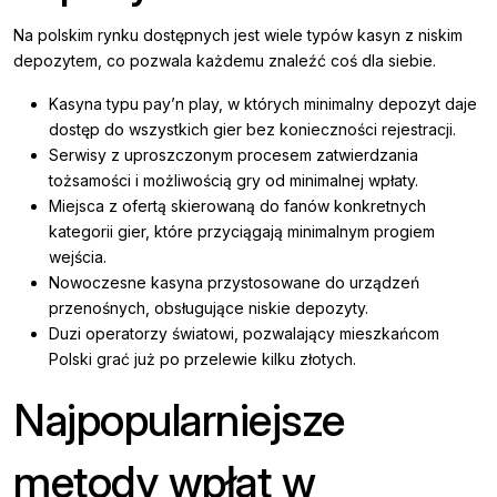
Na polskim rynku dostępnych jest wiele typów kasyn z niskim
depozytem, co pozwala każdemu znaleźć coś dla siebie.
Kasyna typu pay’n play, w których minimalny depozyt daje
dostęp do wszystkich gier bez konieczności rejestracji.
Serwisy z uproszczonym procesem zatwierdzania
tożsamości i możliwością gry od minimalnej wpłaty.
Miejsca z ofertą skierowaną do fanów konkretnych
kategorii gier, które przyciągają minimalnym progiem
wejścia.
Nowoczesne kasyna przystosowane do urządzeń
przenośnych, obsługujące niskie depozyty.
Duzi operatorzy światowi, pozwalający mieszkańcom
Polski grać już po przelewie kilku złotych.
Najpopularniejsze
metody wpłat w