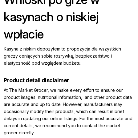
kasynach o niskiej
wpłacie
Kasyna z niskim depozytem to propozycja dla wszystkich
graczy ceniących sobie rozrywkę, bezpieczeństwo i
elastyczność pod względem budżetu.
Product detail disclaimer
At The Market Grocer, we make every effort to ensure our
product images, nutritional information, and other product data
are accurate and up to date. However, manufacturers may
occasionally modify their products, which can result in brief
delays in updating our online listings. For the most accurate and
current details, we recommend you to contact the market
grocer directly.