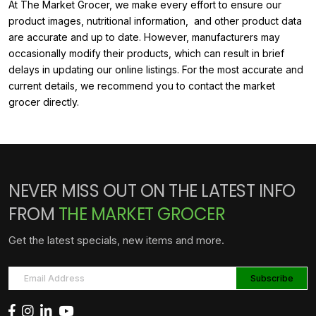
At The Market Grocer, we make every effort to ensure our
product images, nutritional information, and other product data
are accurate and up to date. However, manufacturers may
occasionally modify their products, which can result in brief
delays in updating our online listings. For the most accurate and
current details, we recommend you to contact the market
grocer directly.
NEVER MISS OUT ON THE LATEST INFO
FROM
THE MARKET GROCER
Get the latest specials, new items and more.