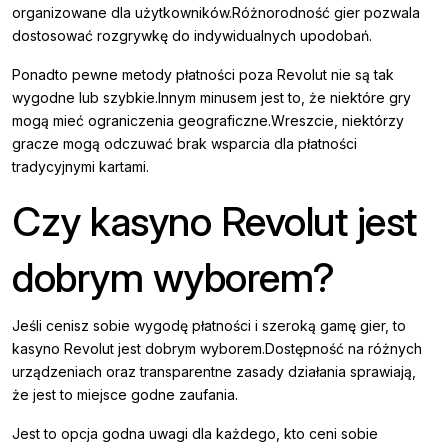
organizowane dla użytkowników.Różnorodność gier pozwala
dostosować rozgrywkę do indywidualnych upodobań.
Ponadto pewne metody płatności poza Revolut nie są tak
wygodne lub szybkie.Innym minusem jest to, że niektóre gry
mogą mieć ograniczenia geograficzne.Wreszcie, niektórzy
gracze mogą odczuwać brak wsparcia dla płatności
tradycyjnymi kartami.
Czy kasyno Revolut jest
dobrym wyborem?
Jeśli cenisz sobie wygodę płatności i szeroką gamę gier, to
kasyno Revolut jest dobrym wyborem.Dostępność na różnych
urządzeniach oraz transparentne zasady działania sprawiają,
że jest to miejsce godne zaufania.
Jest to opcja godna uwagi dla każdego, kto ceni sobie